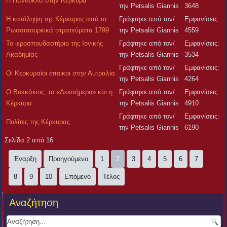
H Πανούκλα στην Κέρκυρα
την Petsalis Giannis
3648
H κατάληψη της Κέρκυρας από τα
Γράφτηκε από τον/
Εμφανίσεις:
Ρωσσοτουρκικά στρατεύματα 1799
την Petsalis Giannis
4559
Το ιεροσπουδαστήριο της Ιονικής
Γράφτηκε από τον/
Εμφανίσεις:
Ακαδημίας
την Petsalis Giannis
3534
Γράφτηκε από τον/
Εμφανίσεις:
Οι Κερκυραίοι έποικοι στην Αυτραλία
την Petsalis Giannis
4264
Ο Βοκκάκιος, το «Δεκαήμερο» και η
Γράφτηκε από τον/
Εμφανίσεις:
Κέρκυρα
την Petsalis Giannis
4910
Γράφτηκε από τον/
Εμφανίσεις:
Πολίτες της Κέρκυρας
την Petsalis Giannis
6190
Σελίδα 2 από 16
Έναρξη
Προηγούμενο
1
2
3
4
5
6
7
8
9
10
Επόμενο
Τέλος
Αναζήτηση