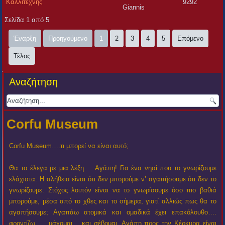
Καλλιτέχνης
9292
Giannis
Σελίδα 1 από 5
Έναρξη
Προηγούμενο
1
2
3
4
5
Επόμενο
Τέλος
Αναζήτηση
Corfu Museum
Corfu Museum….τι μπορεί να είναι αυτό;
Θα το έλεγα με μια λέξη…. Αγάπη! Για ένα νησί που το γνωρίζουμε
ελάχιστα. Η αλήθεια είναι ότι δεν μπορούμε ν’ αγαπήσουμε ότι δεν το
γνωρίζουμε. Στόχος λοιπόν είναι να το γνωρίσουμε όσο πιο βαθιά
μπορούμε, μέσα από το χθες και το σήμερα, γιατί αλλιώς πως θα το
αγαπήσουμε; Αγαπάω ατομικά και ομαδικά έχει επακόλουθο….
φροντίζω….. μάχομαι… και σέβομαι. Αγάπη προς την Κέρκυρα είναι