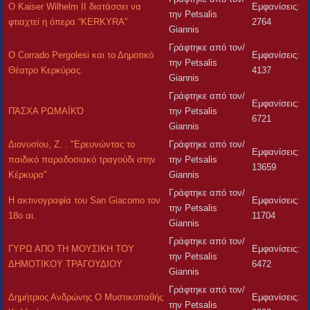
O Kaiser Wilhelm II διατάσσει να
Εμφανίσεις:
την Petsalis
φτιαχτεί η όπερα “KERKYRA”
2764
Giannis
Γράφτηκε από τον/
Ο Corrado Pergolesi και το Δημοτικό
Εμφανίσεις:
την Petsalis
Θέατρο Κερκύρας.
4137
Giannis
Γράφτηκε από τον/
Εμφανίσεις:
ΠΆΣΧΑ ΡΩΜΑΪΚΌ
την Petsalis
6721
Giannis
Διονυσίου, Z. . "Ερευνώντας το
Γράφτηκε από τον/
Εμφανίσεις:
παιδικό παραδοσιακό τραγούδι στην
την Petsalis
13659
Κέρκυρα"
Giannis
Γράφτηκε από τον/
Η ακτινογραφία του San Giacomo τον
Εμφανίσεις:
την Petsalis
18ο αι.
11704
Giannis
Γράφτηκε από τον/
ΓΥΡΩ ΑΠΟ ΤΗ ΜΟΥΣΙΚΗ ΤΟΥ
Εμφανίσεις:
την Petsalis
ΔΗΜΟΤΙΚΟΥ ΤΡΑΓΟΥΔΙΟΥ
6472
Giannis
Γράφτηκε από τον/
Δημήτριος Ανδρώνης Ο Μυστικοπαθής
Εμφανίσεις:
την Petsalis