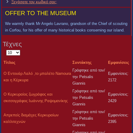
Ξεχάσατε τον κωδικό σας;
OFFER TO THE MUSEUM
We warmly thank Mr Angelo Lavrano, grandson of the Chief of scouting
in Corfou, for his offer of many historical books conserning our island.
Τέχνες
Εμφάνιση
#
Τίτλος
Συντάκτης
Εμφανίσεις
Γράφτηκε από τον/
Ο Εντουάρ Λαλό ,το μπαλέτο Namoura
Εμφανίσεις:
την Petsalis
και η Κέρκυρα
2172
Giannis
Γράφτηκε από τον/
Ο Κερκυραίος ζωγράφος και
Εμφανίσεις:
την Petsalis
σκιτσογράφος Ιωάννης Ραψομανίκης
2429
Giannis
Γράφτηκε από τον/
Απρεπείς διαμάχες Κερκυραίων
Εμφανίσεις:
την Petsalis
καλλιτεχνών
2395
Giannis
Γράφτηκε από τον/