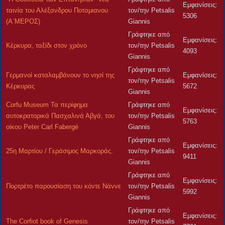
Εμφανίσεις:
ταινία του Αλέξανδρου Ποταμιανου
τον/την Petsalis
5306
(Α΄ΜΕΡΟΣ)
Giannis
Γράφτηκε από
Εμφανίσεις:
Κέρκυρα, ταξίδι στον χρόνο
τον/την Petsalis
4093
Giannis
Γράφτηκε από
Γερμανοί καταλαμβάνουν το νησί της
Εμφανίσεις:
τον/την Petsalis
Κέρκυρας
5672
Giannis
Corfu Museum Τα περίφημα
Γράφτηκε από
Εμφανίσεις:
αυτοκρατορικά Πασχαλινά Αβγά, του
τον/την Petsalis
5763
οίκου Peter Carl Fabergé
Giannis
Γράφτηκε από
Εμφανίσεις:
25η Μαρτίου / Γεράσιμος Μαρκοράς.
τον/την Petsalis
9411
Giannis
Γράφτηκε από
Εμφανίσεις:
Πορτρέτο παρουσίαση του κόντε Νάννε
τον/την Petsalis
5992
Giannis
Γράφτηκε από
Εμφανίσεις:
Τhe Corfiot book of Genesis
τον/την Petsalis