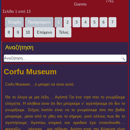
7761
Giannis
Σελίδα 1 από 13
Έναρξη
Προηγούμενο
1
2
3
4
5
6
7
8
9
10
Επόμενο
Τέλος
Αναζήτηση
Corfu Museum
Corfu Museum….τι μπορεί να είναι αυτό;
Θα το έλεγα με μια λέξη…. Αγάπη! Για ένα νησί που το γνωρίζουμε
ελάχιστα. Η αλήθεια είναι ότι δεν μπορούμε ν’ αγαπήσουμε ότι δεν το
γνωρίζουμε. Στόχος λοιπόν είναι να το γνωρίσουμε όσο πιο βαθιά
μπορούμε, μέσα από το χθες και το σήμερα, γιατί αλλιώς πως θα το
αγαπήσουμε; Αγαπάω ατομικά και ομαδικά έχει επακόλουθο….
φροντίζω….. μάχομαι… και σέβομαι. Αγάπη προς την Κέρκυρα είναι