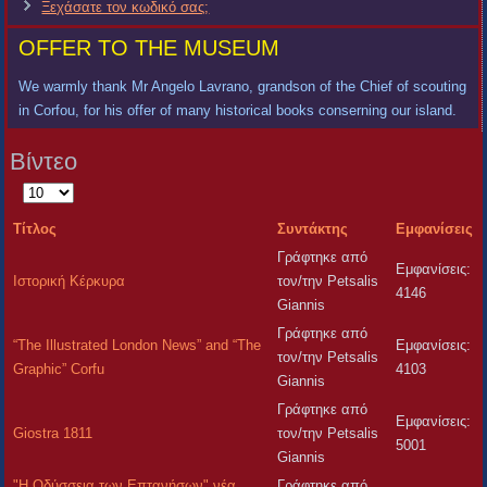
Ξεχάσατε τον κωδικό σας;
OFFER TO THE MUSEUM
We warmly thank Mr Angelo Lavrano, grandson of the Chief of scouting
in Corfou, for his offer of many historical books conserning our island.
Βίντεο
Εμφάνιση
#
Τίτλος
Συντάκτης
Εμφανίσεις
Γράφτηκε από
Εμφανίσεις:
Ιστορική Κέρκυρα
τον/την Petsalis
4146
Giannis
Γράφτηκε από
“The Illustrated London News” and “The
Εμφανίσεις:
τον/την Petsalis
Graphic” Corfu
4103
Giannis
Γράφτηκε από
Εμφανίσεις:
Giostra 1811
τον/την Petsalis
5001
Giannis
"Η Οδύσσεια των Eπτανήσων" νέα
Γράφτηκε από