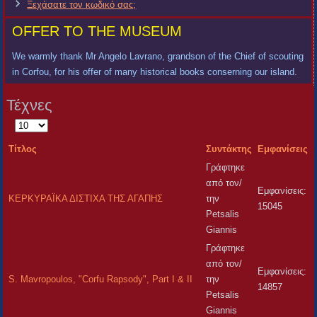
Ξεχάσατε τον κωδικό σας;
OFFER TO THE MUSEUM
We warmly thank Mr Angelo Lavrano, grandson of the Chief of scouting
in Corfou, for his offer of many historical books conserning our island.
Τέχνες
Εμφάνιση
#
Τίτλος
Συντάκτης
Εμφανίσεις
Γράφτηκε
από τον/
Εμφανίσεις:
ΚΕΡΚΥΡΑΪΚΑ ΔΙΣΤΙΧΑ ΤΗΣ ΑΓΑΠΗΣ
την
15045
Petsalis
Giannis
Γράφτηκε
από τον/
Εμφανίσεις:
S. Mavropoulos, "Corfu Rapsody", Part I & II
την
14857
Petsalis
Giannis