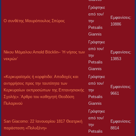
Γράφτηκε
από τον/
Εμφανίσεις:
Ο συνθέτης Μαυρόπουλος Σπύρος
την
10886
Petsalis
Giannis
Γράφτηκε
από τον/
Νίκου Μάμαλου:Arnold Böcklin– ‘Η νήσος των
Εμφανίσεις:
την
νεκρών’
13853
Petsalis
Giannis
«Κερκυραϊσμός ή κορφίτιδα: Αποδοχές και
Γράφτηκε
αντιρρήσεις προς την ταυτότητα των
από τον/
Εμφανίσεις:
Κερκυραίων εκπροσώπων της Επτανησιακής
την
9661
Σχολής».΄Αρθρο του καθηγητή Θεοδόση
Petsalis
Πυλαρινού
Giannis
Γράφτηκε
από τον/
San Giacomo: 22 Ιανουαρίου 1817 Θεατρική
Εμφανίσεις:
την
παράσταση «Πολυξένη»
8814
Petsalis