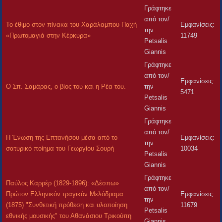
Γράφτηκε
από τον/
Το έθιμο στον πίνακα του Χαράλαμπου Παχή
Εμφανίσεις:
την
«Πρωτομαγιά στην Κέρκυρα»
11749
Petsalis
Giannis
Γράφτηκε
από τον/
Εμφανίσεις:
Ο Σπ. Σαμάρας, ο βίος του και η Ρέα του.
την
5471
Petsalis
Giannis
Γράφτηκε
από τον/
Η Ένωση της Επτανήσου μέσα από το
Εμφανίσεις:
την
σατυρικό ποίημα του Γεωργίου Σουρή
10034
Petsalis
Giannis
Γράφτηκε
Παύλος Καρρέρ (1829-1896): «Δέσπω»
από τον/
Πρώτον Ελληνικόν τραγικόν Μελόδραμα
Εμφανίσεις:
την
(1875) "Συνθετική πρόθεση και υλοποίηση
11679
Petsalis
εθνικής μουσικής" του Αθανάσιου Τρικούπη
Giannis