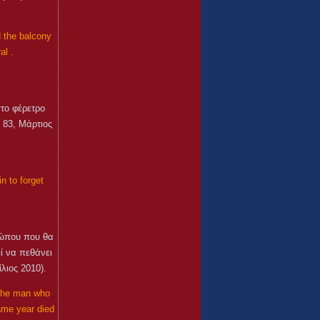
d the balcony
al .
στο φέρετρο
. 83, Μάρτιος
n to forget
ρώπου που θα
ί να πεθάνει
λιος 2010).
 the man who
same year died