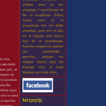
αλήθεια είναι ότι δεν
μπορούμε ν’ αγαπήσουμε ότι
δεν το γνωρίζουμε. Στόχος
λοιπόν είναι να το
γνωρίσουμε όσο πιο βαθιά
μπορούμε, μέσα από το χθες
και το σήμερα, γιατί αλλιώς
πως θα το αγαπήσουμε;
Αγαπάω ατομικά και ομαδικά
έχει επακόλουθο….
φροντίζω….. μάχομαι… και
ει τους
σέβομαι. Αγάπη προς την
ην φαντασία
Κέρκυρα είναι το Corfu
έρες μας, σε
Museum και τίποτε άλλο.
ποιούν ότι
στη ζωντάνια
ευση δεν
 Άλλοι λόγοι
ν από το κακό
Μετρητής
α ή καρπούς
ολόπιστες