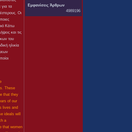
Εμφανίσεις Άρθρων
 για τα
4989196
έστερους. Οι
άποιες
ριό Κάτω
ψεις και τις
ίκων του
δική ηλικία
ήψεων
ποίοι
e
ons. These
e that they
ears of our
s lives and
e ideals will
ch a
ve that women