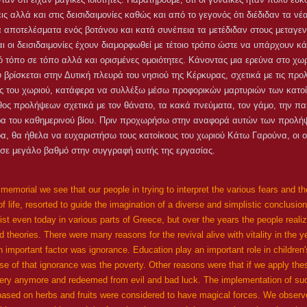
ις αλλά και στις δεισιδαιμονίες καθώς και από το γεγονός ότι διέδιδαν τα νέα
 αποτελέσματα ενός βοτάνου και κατά συνέπεια τα μετέδιδαν στους μεταγεν
ι οι δεισιδαιμονίες έχουν διαμορφωθεί με τέτοιο τρόπο ώστε να υπάρχουν κ
 τόπο σε τόπο αλλά και ορισμένες ομοιότητες. Κάνοντας μια ερεύνα στο χω
βρίσκεται στην Δυτική πλευρά του νησιού της Κέρκυρας, σχετικά με τις προλή
ίες του χωριού, κατάφερα να συλλέξω μέσω προφορικών μαρτυριών των κατο
ος προλήψεων σχετικά με τον θάνατο, τα κακά πνεύματα, τον γάμο, την παι
ερα του καθημερινού βίου. Πριν προχωρήσω στην αναφορά αυτών των προλ
α, θα ήθελα να ευχαριστήσω τους κατοίκους του χωριού Κάτω Γαρούνα, οι ο
σε μεγάλο βαθμό στην συγγραφή αυτής της εργασίας.
emorial we see that our people in trying to interpret the various fears and th
of life, resorted to guide the imagination of a diverse and simplistic conclusi
ist even today in various parts of Greece, but over the years the people realiz
 theories. There were many reasons for the revival alive with vitality in the y
 important factor was ignorance. Education play an important role in children'
e of that ignorance was the poverty. Other reasons were that if we apply thes
sery anymore and redeemed from evil and bad luck. The implementation of su
 based on herbs and fruits were considered to have magical forces. We obser