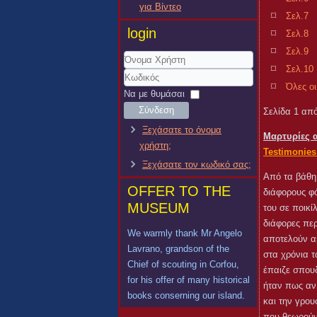
για Βίντεο
Σελ.7
login
Σελ.8
Σελ.9
Σελ.10
Όνομα
Όλες οι
Χρήστη
Κωδικός
Να με θυμάσαι
Σύνδεση
Σελίδα 1 απ
Ξεχάσατε το όνομα
Μαρτυρίες 
χρήστη;
Testimonies
Ξεχάσατε τον κωδικό σας;
Από τα βάθη
OFFER TO THE
διάφορους φό
MUSEUM
του σε ποικί
διάφορες πε
We warmly thank Mr Angelo
αποτελούν αβ
Lavrano, grandson of the
στα χρόνια 
Chief of scouting in Corfou,
έπαιζε σπουδ
for his offer of many historical
ήταν πως αν 
books conserning our island.
και την γρο
που θεωρούντ