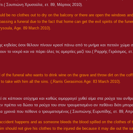
τι.( Σουπιώνη Χρυσούλα, ετ. 89, Μάρτιος 2010).
uld be no clothes out to dry on the balcony or there are open the windows an
assing a funeral due to the fact that home can get the evil spirits of the funer
rysoula, Age. 89 March 2010).
της κηδείας όσοι θέλουν πίνουν κρασί πάνω από το μνήμα και πετούν χώμα 
ουν το νεκρό και να πάρει όλες τις αμαρτίες μαζί του.( Ραρρής Γεράσιμος, ετ
d of the funeral who wants to drink wine on the grave and throw dirt on the coffi
to take with him all the sins. (,Rarris Gerasimos Age: 83 March 2010).
εί σε κάποιον ατύχημα και καθώς αιμορραγεί χυθεί αίμα στα ρούχα του ανθ
εν πρέπει να δώσει τα ρούχα του στον τραυματισμένο αν πεθάνει διότι μπορε
ίδια χρονιά που πέθανε ο τραυματισμένος.( Σουπιώνης Ευρυπίδης, ετ. 89, Απρί
accident happens and as someone bleeds the blood spilled on the clothes of
m should not give his clothes to the injured die because it may die out the 