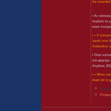
the wounded. 
• Αν κάποιος
περάσει τα χ
κακά πνεύματ
• • If someo
hands over th
Andronikos et
• Όταν κάποι
στο φέρετρο 
Απρίλιος 201
• • When some
dead not to g
Προηγο
Επόμεν