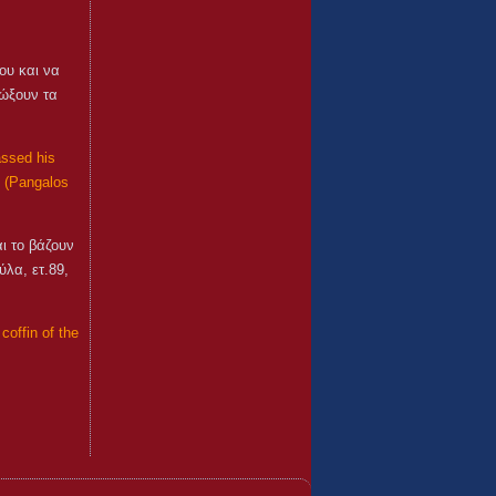
του και να
ιώξουν τα
assed his
l. (Pangalos
ι το βάζουν
λα, ετ.89,
coffin of the