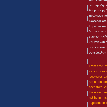
στις προλήψε
θαυματουργά
προλήψεις κα
διαφορές από
Γαρούνα που 
δεισιδαιμον
χωριού, πλήθ
και γενικότ
αναλυτικότερ
συνέβαλλαν 
From time imm
vicissitudes 
ideologies ex
are unfounded
ancestors. An
the main caus
not be in mi
superstition