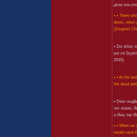
μέσα στο σπί
• • There sho
doors, when p
(Soupioni Ch
• Στο τέλος 
για να ξεχάσ
2010).
• • At the en
the dead and 
• Όταν συμβ
τον σώσει, δ
ο ίδιος την 
• • When an 
would save hi