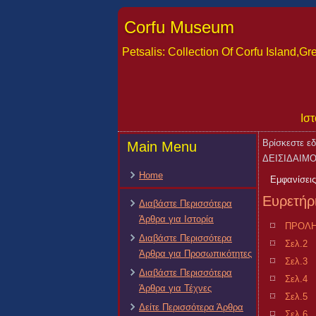
Corfu Museum
Petsalis: Collection Of Corfu Island,
Ιστ
Βρίσκεστε ε
Main Menu
ΔΕΙΣΙΔΑΙΜΟΝ
Home
Εμφανίσεις
Ευρετήρ
Διαβάστε Περισσότερα
Άρθρα για Ιστορία
ΠΡΟΛΗΨ
Διαβάστε Περισσότερα
Σελ.2
Άρθρα για Προσωπικότητες
Σελ.3
Διαβάστε Περισσότερα
Σελ.4
Άρθρα για Τέχνες
Σελ.5
Δείτε Περισσότερα Άρθρα
Σελ.6