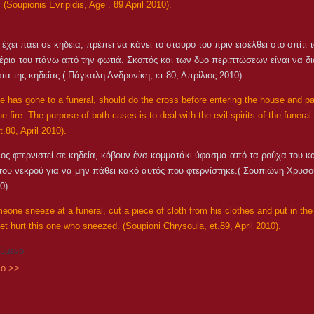
(Soupionis Evripidis, Age . 89 April 2010).
 έχει πάει σε κηδεία, πρέπει να κάνει το σταυρό του πριν εισέλθει στο σπίτι 
έρια του πάνω από την φωτιά. Σκοπός και των δυο περιπτώσεων είναι να δ
α της κηδείας.( Πάγκαλη Ανδρονίκη, ετ.80, Απρίλιος 2010).
ne has gone to a funeral, should do the cross before entering the house and p
e fire. The purpose of both cases is to deal with the evil spirits of the funera
.80, April 2010).
ος φτερνιστεί σε κηδεία, κόβουν ένα κομματάκι ύφασμα από τα ρούχα του κα
του νεκρού για να μην πάθει κακό αυτός που φτερνίστηκε.( Σουπιώνη Χρυσού
0).
one sneeze at a funeral, cut a piece of cloth from his clothes and put in the 
et hurt this one who sneezed. (Soupioni Chrysoula, et.89, April 2010).
ύμενο
ο >>