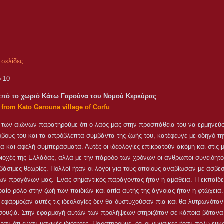
 σελίδες
ό 10
από το χωριό Κάτω Γαρούνα του Νομού Κερκύρας
 from Kato Garouna village of Corfu
 των αιώνων παρατηρούμε ότι ο λαός μας στην προσπάθεια του να ερμηνεύσ
βους του και τα απρόβλεπτα συμβάντα της ζωής του, κατέφευγε με οδηγό τ
λα και αφελή συμπεράσματα. Αυτές οι ιδεολογίες επικρατούν ακόμη και στις μ
ριοχές της Ελλάδας, αλλά με την πάροδο των χρόνων οι άνθρωποι συνειδητο
άσιμες θεωρίες. Πολλοί ήταν οι λόγοι για τους οποίους αναβίωσαν με άσβε
των προγόνων μας. Ένας σημαντικός παράγοντας ήταν η αμάθεια. Η εκπαίδ
αίο ρόλο στην ζωή των παιδιών και αιτία αυτής της άγνοιας ήταν η φτώχεια.
εφάρμοζαν αυτές τις ιδεολογίες δεν θα δυστυχούσαν πια και θα λυτρωνότα
υσουζιά. Στην εφαρμογή αυτών των προλήψεων στηριζόταν σε κάποια βόταν
αν ότι είχαν μαγικές ιδιότητες. Παρατηρούμε, ότι οι γυναίκες ήταν πολύ ευκ