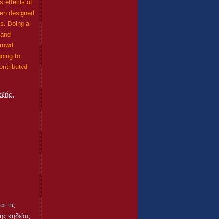
s effects of
een designed
es. Doing a
 and
crowd
going to
ontributed
εξής.
ι τις
ης κηδείας