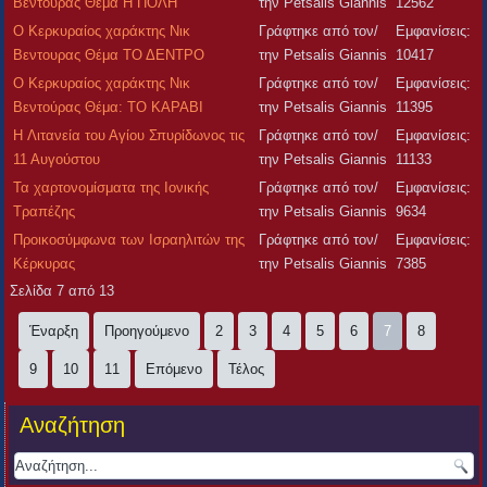
Βεντούρας Θέμα Η ΠΟΛΗ
την Petsalis Giannis
12562
Ο Κερκυραίος χαράκτης Νικ
Γράφτηκε από τον/
Εμφανίσεις:
Βεντουρας Θέμα ΤΟ ΔΕΝΤΡΟ
την Petsalis Giannis
10417
Ο Κερκυραίος χαράκτης Νικ
Γράφτηκε από τον/
Εμφανίσεις:
Βεντούρας Θέμα: ΤΟ ΚΑΡΑΒΙ
την Petsalis Giannis
11395
H Λιτανεία του Αγίου Σπυρίδωνος τις
Γράφτηκε από τον/
Εμφανίσεις:
11 Αυγούστου
την Petsalis Giannis
11133
Τα χαρτονομίσματα της Ιονικής
Γράφτηκε από τον/
Εμφανίσεις:
Τραπέζης
την Petsalis Giannis
9634
Προικοσύμφωνα των Ισραηλιτών της
Γράφτηκε από τον/
Εμφανίσεις:
Κέρκυρας
την Petsalis Giannis
7385
Σελίδα 7 από 13
Έναρξη
Προηγούμενο
2
3
4
5
6
7
8
9
10
11
Επόμενο
Τέλος
Αναζήτηση