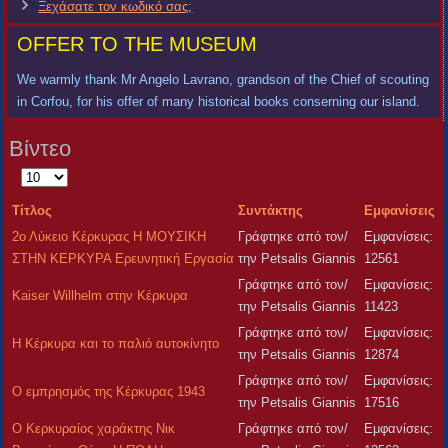
Ξεχάσατε τον κωδικό σας;
OFFER TO THE MUSEUM
We warmly thank Mr Angelo Lavrano, grandson of the Chief of scouting
in Corfou, for his offer of many historical books conserning our island.
Βίντεο
Εμφάνιση
#
Τίτλος
Συντάκτης
Εμφανίσεις
2ο Λύκειο Κέρκυρας Η ΜΟΥΣΙΚΗ
Γράφτηκε από τον/
Εμφανίσεις:
ΣΤΗΝ ΚΕΡΚΥΡΑ Ερευνητική Εργασία
την Petsalis Giannis
12561
Γράφτηκε από τον/
Εμφανίσεις:
Kaiser Willhelm στην Κέρκυρα
την Petsalis Giannis
11423
Γράφτηκε από τον/
Εμφανίσεις:
H Κέρκυρα και το παλιό αυτοκίνητο
την Petsalis Giannis
12874
Γράφτηκε από τον/
Εμφανίσεις:
Ο εμπρησμός της Κέρκυρας 1943
την Petsalis Giannis
17516
Ο Κερκυραίος χαράκτης Νικ
Γράφτηκε από τον/
Εμφανίσεις: